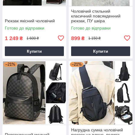
Чоловічий стильний
класичний повсякденний
Рюкзак якісний чоловічий
рюкзак, ПУ шкіра
Готово до відправки
Готово до відправки
1 249
899
₴
₴
1 600 ₴
1 150 ₴
Купити
Купити
–21%
–21%
Нагрудна сумка чоловічий
Повсякденний модний
рюкзак на плече, велика