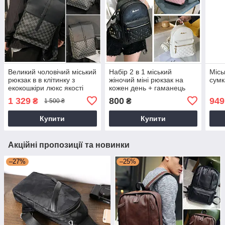
Великий чоловічий міський
Набір 2 в 1 міський
Місь
рюкзак в в клітинку з
жіночий міні рюкзак на
сумк
екокошкіри люкс якості
кожен день + гаманець
ключниця
1 329
800
949
₴
₴
1 500 ₴
Купити
Купити
Акційні пропозиції та новинки
–27%
–25%