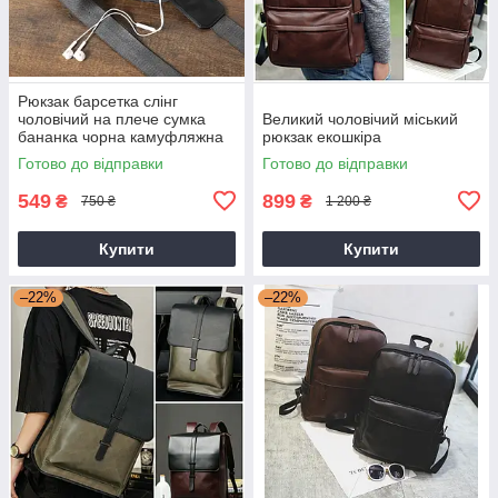
Рюкзак барсетка слінг
чоловічий на плече сумка
Великий чоловічий міський
бананка чорна камуфляжна
рюкзак екошкіра
на груди
Готово до відправки
Готово до відправки
549
899
₴
₴
750 ₴
1 200 ₴
Купити
Купити
–22%
–22%