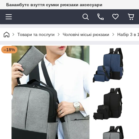
Бананбутс взуття сумки рюкзаки аксесуари
Товари та послуги
Чоловічі міські рюкзаки
Набір 3 в 
–18%