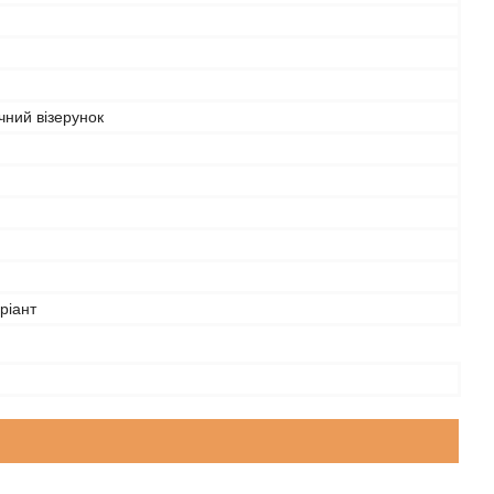
чний візерунок
аріант