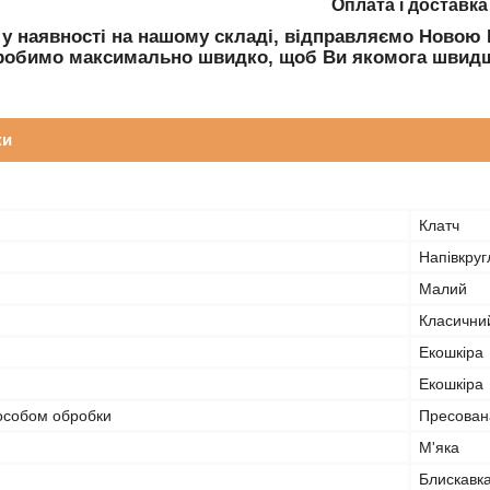
Оплата і доставка
 у наявності на нашому складі, відправляємо Ново
робимо максимально швидко, щоб Ви якомога швидш
ки
Клатч
Напівкруг
Малий
Класични
Екошкіра
Екошкіра
пособом обробки
Пресован
М'яка
Блискавк