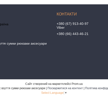
+380 (67) 913-40-97
країна
Viber
+380 (66) 443-46-21
уття сумки рюкзаки аксесуари
Сайт створений на маркетплейсі
Prom.ua
Бананбутс взуття сумки рюкзаки аксесуари |
Поскаржитися на контент
|
Політика конфід
Select Language
▼