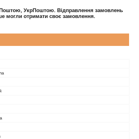
ю Поштою, УкрПоштою. Відправлення замовлень
е могли отримати своє замовлення.
ла
й
а
а