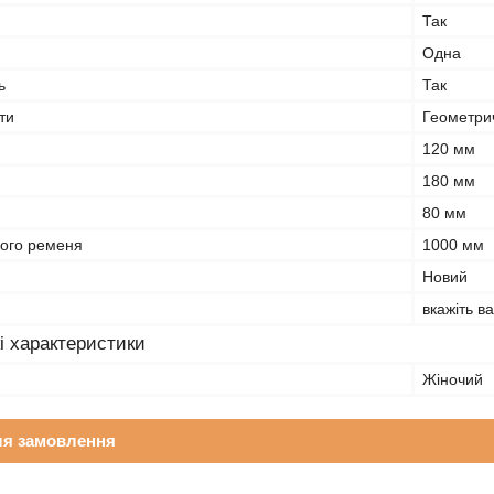
Так
Одна
ь
Так
ти
Геометри
120 мм
180 мм
80 мм
ого ременя
1000 мм
Новий
вкажіть в
i характеристики
Жіночий
ля замовлення