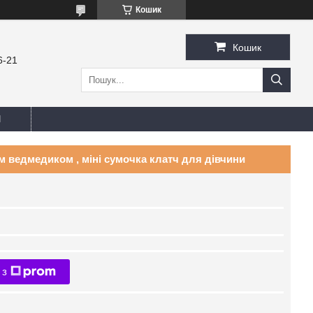
Кошик
Кошик
6-21
И
м ведмедиком , міні сумочка клатч для дівчини
 з