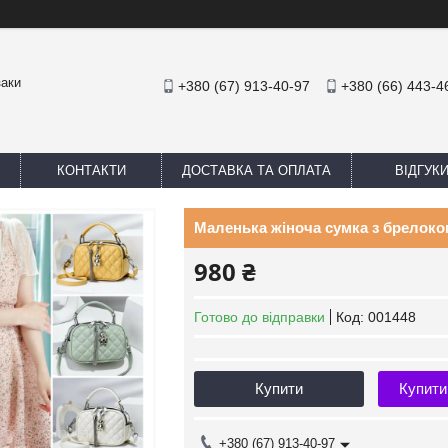
заки
+380 (67) 913-40-97
+380 (66) 443-4
КОНТАКТИ
ДОСТАВКА ТА ОПЛАТА
ВІДГУК
Маленька жіноча сумка з брелоко
980 ₴
Готово до відправки
Код:
001448
Купити
Купити
+380 (67) 913-40-97