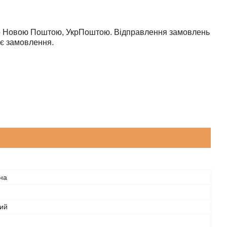
ємо Новою Поштою, УкрПоштою. Відправлення замовлень
є замовлення.
на
ий