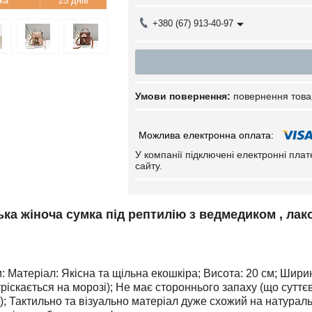
25 днів
+380 (67) 913-40-97
повернення това
У компанії підключені електронні пла
сайту.
ка жіноча сумка під рептилію з ведмедиком , лак
 Матеріал: Якісна та щільна екошкіра; Висота: 20 см; Ширин
тріскається на морозі); Не має стороннього запаху (що суттє
; Тактильно та візуально матеріал дуже схожий на натуральн