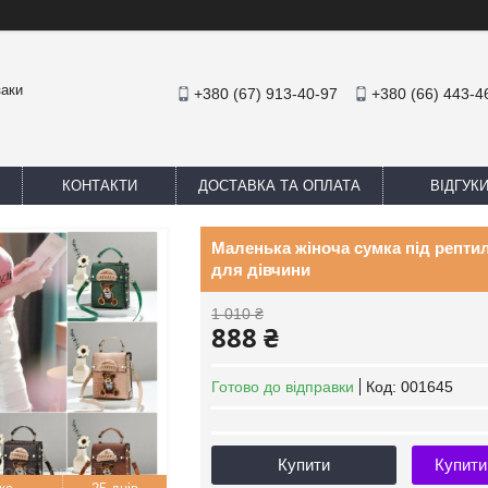
заки
+380 (67) 913-40-97
+380 (66) 443-4
КОНТАКТИ
ДОСТАВКА ТА ОПЛАТА
ВІДГУК
Маленька жіноча сумка під рептил
для дівчини
1 010 ₴
888 ₴
Готово до відправки
Код:
001645
Купити
Купити