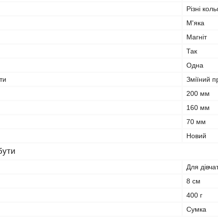
Різні кол
М'яка
Магніт
Так
Одна
ти
Зміїний п
200 мм
160 мм
70 мм
Новий
бути
Для дівча
8 см
400 г
Сумка