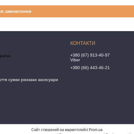
ля замовлення
+380 (67) 913-40-97
країна
Viber
+380 (66) 443-46-21
уття сумки рюкзаки аксесуари
Сайт створений на маркетплейсі
Prom.ua