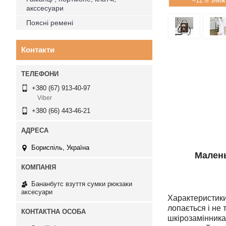
–12%
акссесуари
Поясні ремені
Контакти
+380 (67) 913-40-97
Viber
+380 (66) 443-46-21
Бориспіль, Україна
Малень
Бананбутс взуття сумки рюкзаки
аксесуари
Характеристики:
лопається і не 
шкірозамінника)