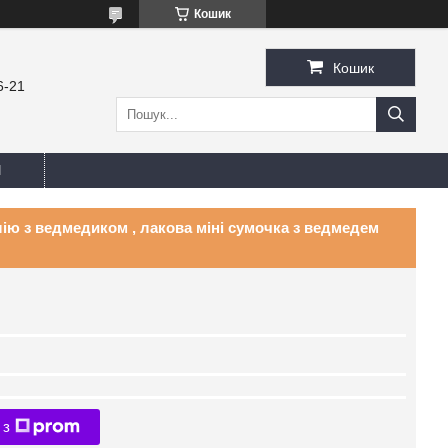
Кошик
Кошик
6-21
И
ію з ведмедиком , лакова міні сумочка з ведмедем
 з