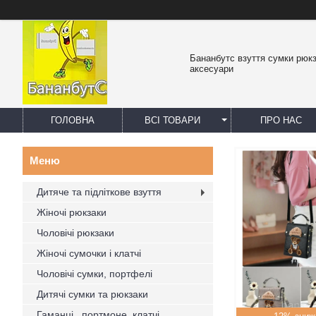
Бананбутс взуття сумки рюк
аксесуари
ГОЛОВНА
ВСІ ТОВАРИ
ПРО НАС
Дитяче та підліткове взуття
Жіночі рюкзаки
Чоловічі рюкзаки
Жіночі сумочки і клатчі
Чоловічі сумки, портфелі
Дитячі сумки та рюкзаки
Гаманці , портмоне, клатчі,