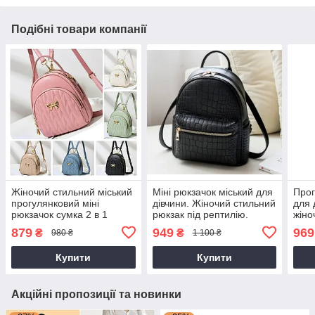
Подібні товари компанії
Жіночий стильний міський
Міні рюкзачок міський для
Прог
прогулянковий міні
дівчини. Жіночий стильний
для 
рюкзачок сумка 2 в 1
рюкзак під рептилію.
жіно
879
949
969
₴
₴
980 ₴
1 100 ₴
Купити
Купити
Акційні пропозиції та новинки