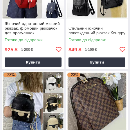
Жіночий однотонний міський
рюкзак, фірмовий рюкзачок
Стильний жіночий
для прогулянок
повсякденний рюкзак Кенгуру
Готово до відправки
Готово до відправки
925
849
₴
₴
1 200 ₴
1 100 ₴
Купити
Купити
–23%
–23%