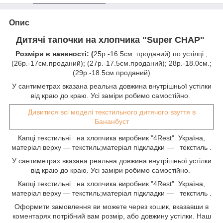
Опис
Дитячі тапочки на хлопчика "Super CHAP"
Розміри в наявності:
(
25р.-16.5см. проданий) по устілці ;
(26р.-17см.проданий); (27р.-17.5см.проданий); 28р.-18.0см.;
(29р.-18.5см.проданий)
У сантиметрах вказана реальна довжина внутрішньої устілки
від краю до краю. Усі заміри робимо самостійно.
Дивитися всі моделі текстильного дитячого взуття в
Бананбуст
Капці текстильні на хлопчика виробник "4Rest" Україна,
матеріал верху — текстиль;матеріал підкладки — текстиль .
У сантиметрах вказана реальна довжина внутрішньої устілки
від краю до краю. Усі заміри робимо самостійно.
Капці текстильні на хлопчика виробник "4Rest" Україна,
матеріал верху — текстиль;матеріал підкладки — текстиль
.
Оформити замовлення ви можете через кошик, вказавши в
коментарях потрібний вам розмір, або довжину устілки. Наш