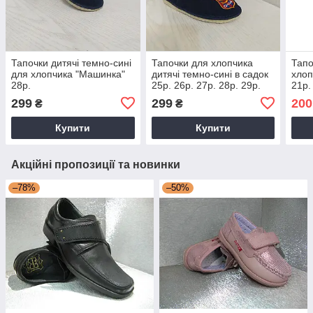
Тапочки дитячі темно-сині
Тапочки для хлопчика
Тапо
для хлопчика "Машинка"
дитячі темно-сині в садок
хлоп
28р.
25р. 26р. 27р. 28р. 29р.
21р.
30р. 31р. 32р.
299
299
200
₴
₴
Купити
Купити
Акційні пропозиції та новинки
–78%
–50%