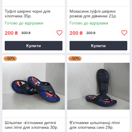
Туфлі шкіряні чорні для
Мокасини,туфлі шкіряні
хлопчика 35р.
рожеві для дівчинки 21р.
Готово до відправки
Готово до відправки
200
200
₴
₴
899 ₴
399 ₴
Купити
Купити
–50%
–50%
Шльопки -в'єтнамки дитячі
В'єтнамки шльопанці літні
сині літні для хлопчика 30р.
для хлопчика сині 29р.