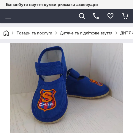
Бананбутс взуття сумки рюкзаки аксесуари
Товари та послуги
Дитяче та підліткове взуття
ДИТЯЧ