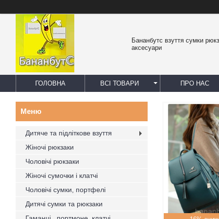
Бананбутс взуття сумки рюк
аксесуари
ГОЛОВНА
ВСІ ТОВАРИ
ПРО НАС
Дитяче та підліткове взуття
Жіночі рюкзаки
Чоловічі рюкзаки
Жіночі сумочки і клатчі
Чоловічі сумки, портфелі
Дитячі сумки та рюкзаки
Гаманці , портмоне, клатчі,