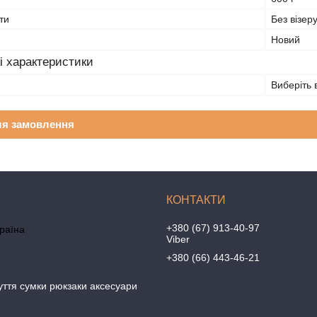
ти
Без візеру
Новий
i характеристики
Виберіть 
ля замовлення
+380 (67) 913-40-97
країна
Viber
+380 (66) 443-46-21
уття сумки рюкзаки аксесуари