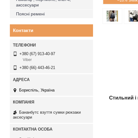
–16%
акссесуари
Поясні ремені
Контакти
+380 (67) 913-40-97
Viber
+380 (66) 443-46-21
Бориспіль, Україна
С
тильний і
Бананбутс взуття сумки рюкзаки
аксесуари