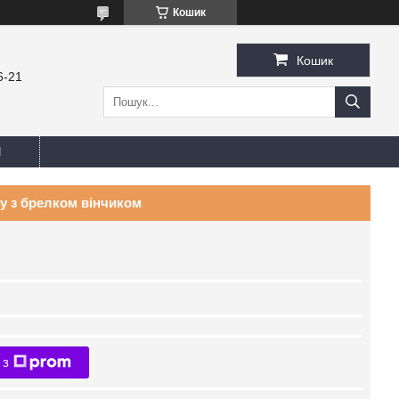
Кошик
Кошик
6-21
И
у з брелком вінчиком
 з