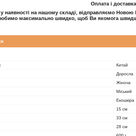
Оплата і доставк
 у наявності на нашому складі, відправляємо Ново
робимо максимально швидко, щоб Ви якомога швидш
ки
к
Китай
Доросла
Жіноча
Міський
Екошкіра
15 см
33 см
28 см
600 г