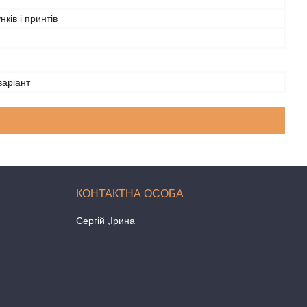
нків і принтів
варіант
Сергій ,Ірина