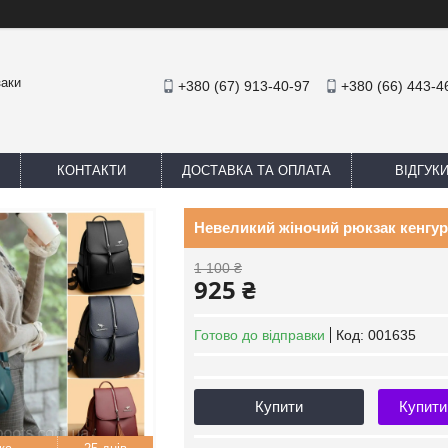
заки
+380 (67) 913-40-97
+380 (66) 443-4
КОНТАКТИ
ДОСТАВКА ТА ОПЛАТА
ВІДГУК
Невеликий жіночий рюкзак кенгур
1 100 ₴
925 ₴
Готово до відправки
Код:
001635
Купити
Купити