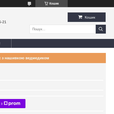
Кошик
Кошик
6-21
И
ок з нашивкою ведмедиком
 з