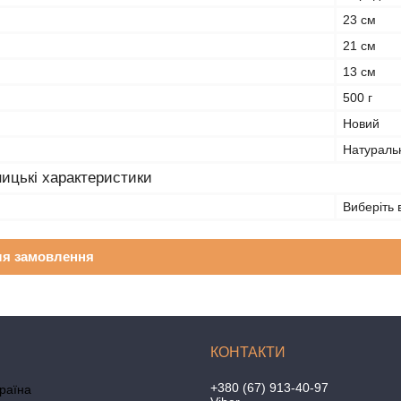
23 см
21 см
13 см
500 г
Новий
Натураль
ицькі характеристики
Виберіть 
ля замовлення
+380 (67) 913-40-97
країна