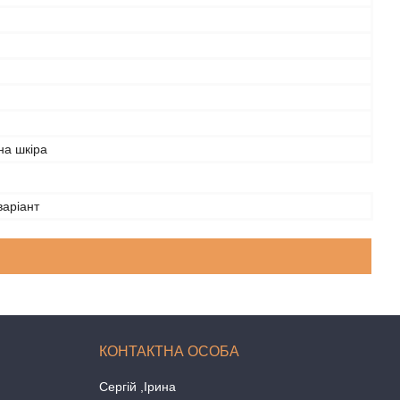
на шкіра
варіант
Сергій ,Ірина