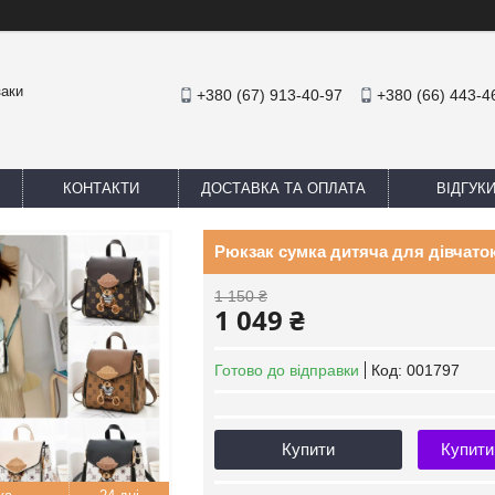
заки
+380 (67) 913-40-97
+380 (66) 443-4
КОНТАКТИ
ДОСТАВКА ТА ОПЛАТА
ВІДГУК
Рюкзак сумка дитяча для дівчат
1 150 ₴
1 049 ₴
Готово до відправки
Код:
001797
Купити
Купити