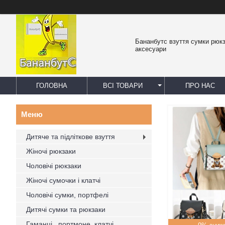
Бананбутс взуття сумки рюк
аксесуари
ГОЛОВНА
ВСІ ТОВАРИ
ПРО НАС
Дитяче та підліткове взуття
Жіночі рюкзаки
Чоловічі рюкзаки
Жіночі сумочки і клатчі
Чоловічі сумки, портфелі
Дитячі сумки та рюкзаки
Гаманці , портмоне, клатчі,