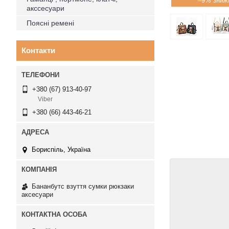
–9%
акссесуари
Поясні ремені
Контакти
+380 (67) 913-40-97
Viber
+380 (66) 443-46-21
Бориспіль, Україна
Бананбутс взуття сумки рюкзаки
аксесуари