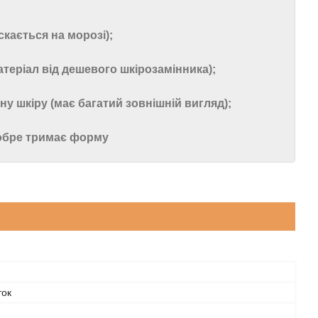
скається на морозі);
атеріал від дешевого шкірозамінника);
у шкіру (має багатий зовнішній вигляд);
добре тримає форму
ток