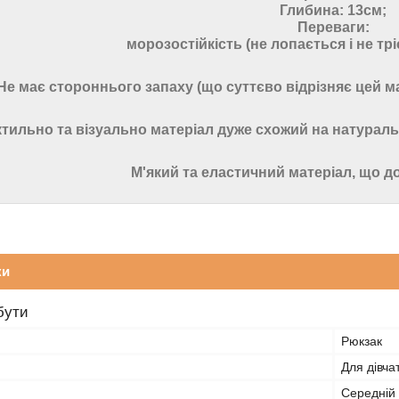
Глибина: 13см;
Переваги:
морозостійкість (не лопається і не трі
Не має стороннього запаху (що суттєво відрізняє цей м
тильно та візуально матеріал дуже схожий на натуральн
М'який та еластичний матеріал, що 
ки
бути
Рюкзак
Для дівча
Середній