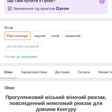
Що таке купити з Пром?
Замовлення під захистом
Колір
Різні кольори
чорний
синій
червоний
фіолетово-рожевий
Готово до відправки
Опис
Характеристики
Доставка
Оплата
Умови п
Опис
Прогулянковий міський жіночий рюкзак,
повсякденний невеликий рюкзак для
дівчини Кенгуру