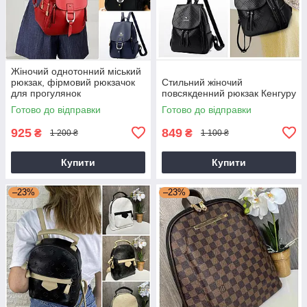
Жіночий однотонний міський
рюкзак, фірмовий рюкзачок
Стильний жіночий
для прогулянок
повсякденний рюкзак Кенгуру
Готово до відправки
Готово до відправки
925
849
₴
₴
1 200 ₴
1 100 ₴
Купити
Купити
–23%
–23%