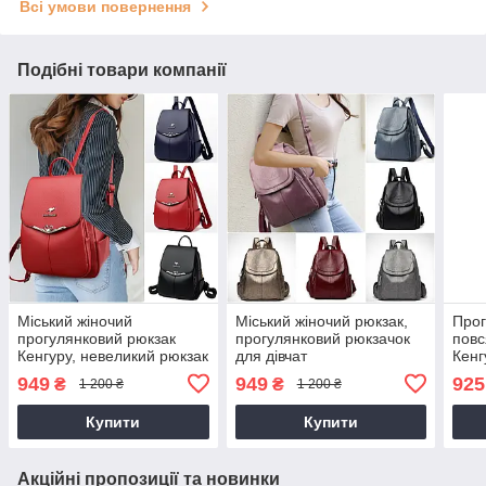
Всі умови повернення
Подібні товари компанії
Міський жіночий
Міський жіночий рюкзак,
Прог
прогулянковий рюкзак
прогулянковий рюкзачок
повс
Кенгуру, невеликий рюкзак
для дівчат
Кенг
для дівчини
949
949
925
₴
₴
1 200 ₴
1 200 ₴
Купити
Купити
Акційні пропозиції та новинки