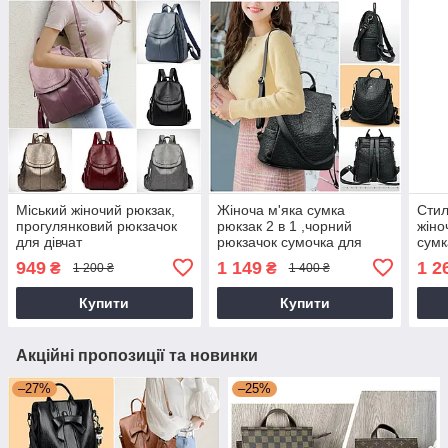
Міський жіночий рюкзак,
Жіноча м'яка сумка
Стил
прогулянковий рюкзачок
рюкзак 2 в 1 ,чорний
жіно
для дівчат
рюкзачок сумочка для
сумк
дівчини
949
1 149
1 2
₴
₴
1 200 ₴
1 400 ₴
Купити
Купити
Акційні пропозиції та новинки
–27%
–25%