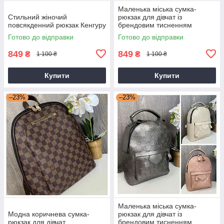
Маленька міська сумка-
Стильний жіночий
рюкзак для дівчат із
повсякденний рюкзак Кенгуру
брендовим тисненням
Готово до відправки
Готово до відправки
849
849
₴
₴
1 100 ₴
1 100 ₴
Купити
Купити
–23%
–23%
Маленька міська сумка-
Модна коричнева сумка-
рюкзак для дівчат із
рюкзак для дівчат
брендовим тисненням