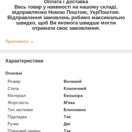
Оплата і доставка
Весь товар у наявності на нашому складі,
відправляємо Новою Поштою, УкрПоштою.
Відправлення замовлень робимо максимально
швидко, щоб Ви якомога швидше могли
отримати своє замовлення.
Приховати
Характеристики
Основні
Розмір
Великий
Стиль
Класичний
Матеріал
Екошкіра
Жорсткість
М'яка
Тип застежки
Блискавка
Підкладка
Так
Ручки
Дві
Плечовий ремінь
Так