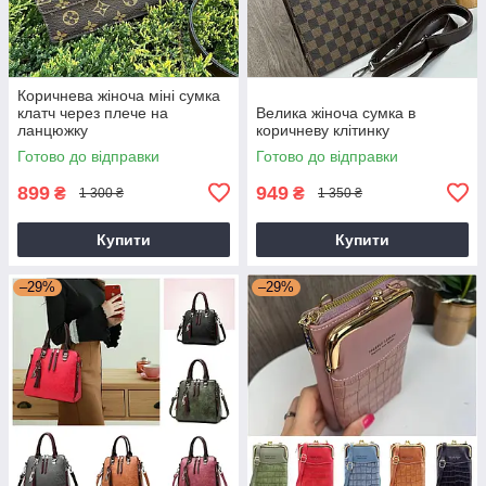
Коричнева жіноча міні сумка
клатч через плече на
Велика жіноча сумка в
ланцюжку
коричневу клітинку
Готово до відправки
Готово до відправки
899
949
₴
₴
1 300 ₴
1 350 ₴
Купити
Купити
–29%
–29%