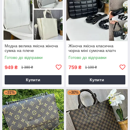
Модна велика якісна жіноча
Жіноча якісна класична
сумка на плече
чорна міні сумочка клатч
Готово до відправки
Готово до відправки
949
759
₴
₴
1 380 ₴
1 100 ₴
Купити
Купити
–31%
–30%