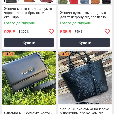
Жіноча містка стильна сумка
через плече з брелоком,
Жіноча сумка гаманець клатч
екошкіра.
для телефону під рептилію
Готово до відправки
Готово до відправки
925
535
₴
₴
1 300 ₴
750 ₴
Купити
Купити
–27%
–27%
Чорна жіноча сумка на плече
Стильна міні сумочка клатч у
з тисненим візерунком під