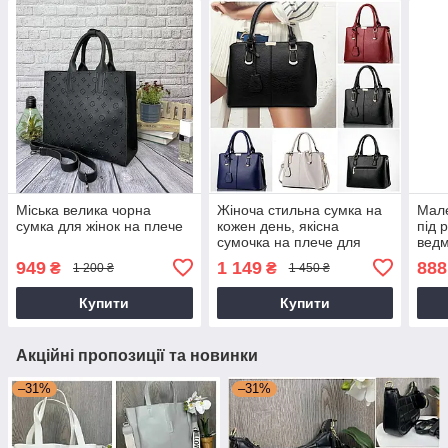
Міська велика чорна
Жіноча стильна сумка на
Мале
сумка для жінок на плече
кожен день, якісна
під 
сумочка на плече для
ведм
дівчини.
сумо
949
1 149
888
₴
₴
1 200 ₴
1 450 ₴
дівч
Купити
Купити
Акційні пропозиції та новинки
–31%
–31%