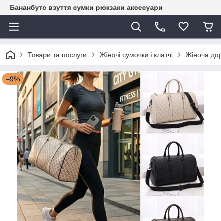
Бананбутс взуття сумки рюкзаки аксесуари
Товари та послуги
Жіночі сумочки і клатчі
Жіноча дор
–9%