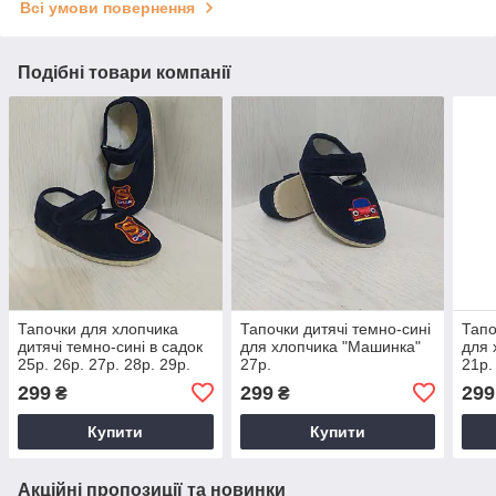
Всі умови повернення
Подібні товари компанії
Тапочки для хлопчика
Тапочки дитячі темно-сині
Тапо
дитячі темно-сині в садок
для хлопчика "Машинка"
для 
25р. 26р. 27р. 28р. 29р.
27р.
21р.
30р. 31р. 32р.
27р.
299
299
299
₴
₴
Купити
Купити
Акційні пропозиції та новинки