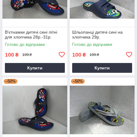
В'єтнамки дитячі сині літні
Шльопанці дитячі сині на
для хлопчика 28р.-31р.
хлопчика 29р.
Готово до відправки
Готово до відправки
100
100
₴
₴
199 ₴
199 ₴
Купити
Купити
–50%
–50%