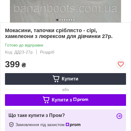
Мокасини, тапочки сріблясто - сірі,
хамелеони з люрексом для дівчинки 27р.
Готово до відправки
Код: ДД23-27р
Роздріб
399
₴
Купити
або
Купити з
Що таке купити з Пром?
Замовлення під захистом