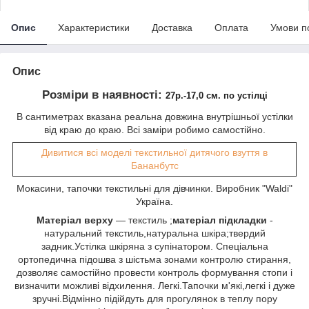
Опис
Характеристики
Доставка
Оплата
Умови п
Опис
Розміри в наявності:
27р.-17,0 см. по устілці
В сантиметрах вказана реальна довжина внутрішньої устілки
від краю до краю. Всі заміри робимо самостійно.
Дивитися всі моделі текстильної дитячого взуття в
Бананбутс
Мокасини, тапочки текстильні для дівчинки. Виробник "Waldi"
Україна.
Матеріал верху
― текстиль ;
матеріал
підкладки
-
натуральний текстиль,натуральна шкіра;твердий
задник.Устілка шкіряна з супінатором. Спеціальна
ортопедична підошва з шістьма зонами контролю стирання,
дозволяє самостійно провести контроль формування стопи і
визначити можливі відхилення. Легкі.Тапочки м'які,легкі і дуже
зручні.Відмінно підійдуть для прогулянок в теплу пору