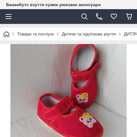
Бананбутс взуття сумки рюкзаки аксесуари
Товари та послуги
Дитяче та підліткове взуття
ДИТЯЧ