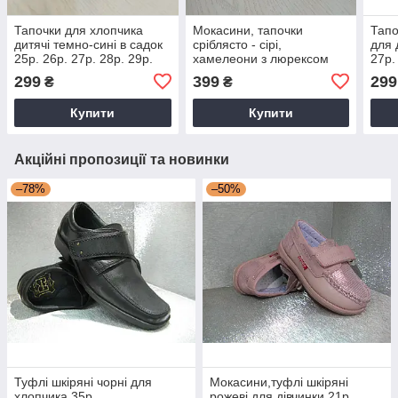
Тапочки для хлопчика
Мокасини, тапочки
Тапо
дитячі темно-сині в садок
сріблясто - сірі,
для 
25р. 26р. 27р. 28р. 29р.
хамелеони з люрексом
27р.
30р. 31р. 32р.
для дівчинки 27р.
299
399
299
₴
₴
Купити
Купити
Акційні пропозиції та новинки
–78%
–50%
Туфлі шкіряні чорні для
Мокасини,туфлі шкіряні
хлопчика 35р.
рожеві для дівчинки 21р.