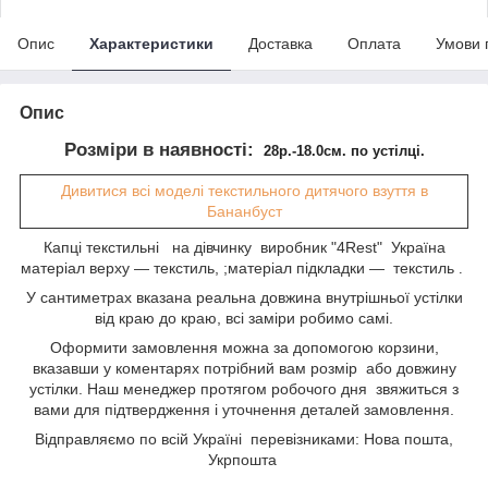
Опис
Характеристики
Доставка
Оплата
Умови 
Опис
Розміри в наявності:
28р.-18.0см. по устілці.
Дивитися всі моделі текстильного дитячого взуття в
Бананбуст
Капці текстильні на дівчинку виробник "4Rest" Україна
матеріал верху — текстиль, ;матеріал підкладки — текстиль
.
У сантиметрах вказана реальна довжина внутрішньої устілки
від краю до краю, всі заміри робимо самі.
Оформити замовлення можна за допомогою корзини,
вказавши у коментарях потрібний вам розмір або довжину
устілки. Наш менеджер протягом робочого дня звяжиться з
вами для підтвердження і уточнення деталей замовлення.
Відправляємо по всій Україні перевізниками: Нова пошта,
Укрпошта