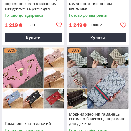
портмоне клатч з квітковим
гаманець з тисненням
візерунком та ремінцем
метелика
Готово до відправки
Готово до відправки
1 219
1 249
₴
₴
1 800 ₴
1 800 ₴
Купити
Купити
–30%
–30%
Модний жіночий гаманець
клатч на блискавці, портмоне
Гаманець клатч жіночий
для дівчини
Готово до відправки
Готово до відправки