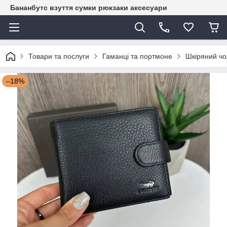
Бананбутс взуття сумки рюкзаки аксесуари
Товари та послуги
Гаманці та портмоне
Шкіряний чо
–18%