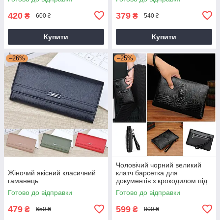
420
379
₴
₴
600 ₴
540 ₴
Купити
Купити
–26%
–25%
Чоловічий чорний великий
Жіночий якісний класичний
клатч барсетка для
гаманець
документів з крокодилом під
рептилію
Готово до відправки
Готово до відправки
479
599
₴
₴
650 ₴
800 ₴