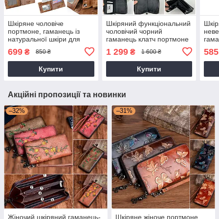
Шкіряне чоловіче
Шкіряний функціональний
Шкір
портмоне, гаманець із
чоловічий чорний
неве
натуральної шкіри для
гаманець клатч портмоне
гама
чоловіка
на блискавці Туреччина
699
1 299
585
₴
₴
850 ₴
1 600 ₴
Купити
Купити
Акційні пропозиції та новинки
–32%
–31%
Жіночий шкіряний гаманець-
Шкіряне жіноче портмоне