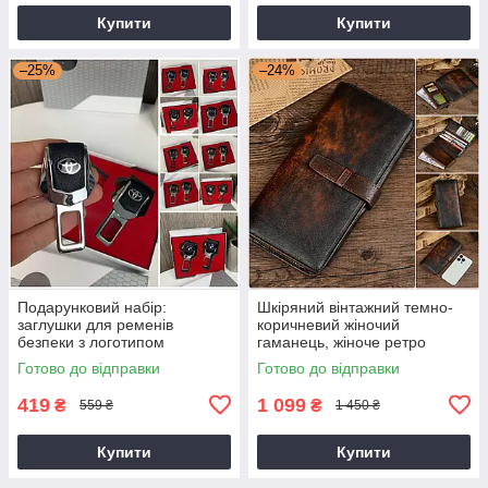
Купити
Купити
–25%
–24%
Подарунковий набір:
Шкіряний вінтажний темно-
заглушки для ременів
коричневий жіночий
безпеки з логотипом
гаманець, жіноче ретро
Mercedes Toyota, BMW,
портмоне
Готово до відправки
Готово до відправки
Lexus, Mazda та інші
419
1 099
₴
₴
559 ₴
1 450 ₴
Купити
Купити