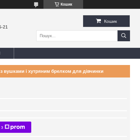
Кошик
Кошик
6-21
И
з вушками і хутряним брелком для дівчинки
 з