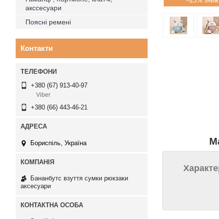
–23%
акссесуари
Поясні ремені
Контакти
+380 (67) 913-40-97
Viber
+380 (66) 443-46-21
М
Бориспіль, Україна
Характе
Бананбутс взуття сумки рюкзаки
аксесуари