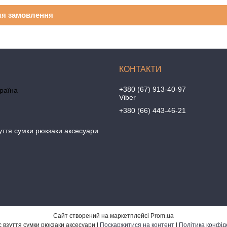
ля замовлення
+380 (67) 913-40-97
країна
Viber
+380 (66) 443-46-21
уття сумки рюкзаки аксесуари
Сайт створений на маркетплейсі
Prom.ua
Бананбутс взуття сумки рюкзаки аксесуари |
Поскаржитися на контент
|
Політика конфід