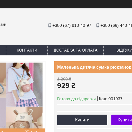
заки
+380 (67) 913-40-97
+380 (66) 443-4
КОНТАКТИ
ДОСТАВКА ТА ОПЛАТА
ВІДГУК
Маленька дитяча сумка рюкзачок 
1 200 ₴
929 ₴
Готово до відправки
Код:
001937
Купити
Купити