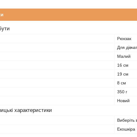
ки
бути
Рюкзак
Для дівча
Малий
16 см
19 см
8 см
350 г
Новий
ицькі характеристики
Виберіть 
Екошкіра