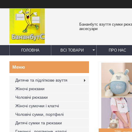
Бананбутс взуття сумки рюк
аксесуари
ГОЛОВНА
ВСІ ТОВАРИ
ПРО НАС
Дитяче та підліткове взуття
Жіночі рюкзаки
Чоловічі рюкзаки
Жіночі сумочки і клатчі
Чоловічі сумки, портфелі
Дитячі сумки та рюкзаки
Гаманці , портмоне, клатчі,