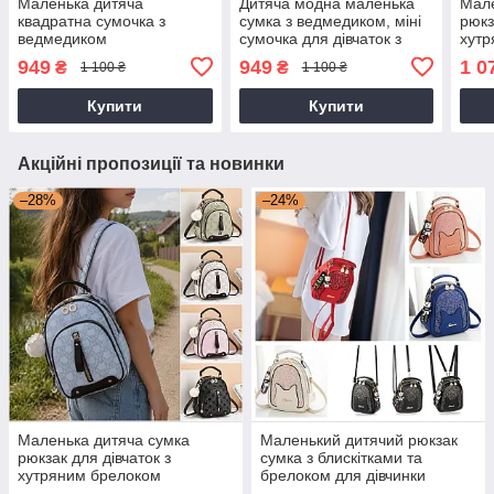
Маленька дитяча
Дитяча модна маленька
Мале
квадратна сумочка з
сумка з ведмедиком, міні
рюкз
ведмедиком
сумочка для дівчаток з
хутр
ведмедем на плече
949
949
1 0
₴
₴
1 100 ₴
1 100 ₴
Купити
Купити
Акційні пропозиції та новинки
–28%
–24%
Маленька дитяча сумка
Маленький дитячий рюкзак
рюкзак для дівчаток з
сумка з блискітками та
хутряним брелоком
брелоком для дівчинки