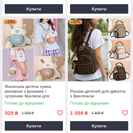
Купити
Купити
–23%
–22%
Маленька дитяча сумка
рюкзачок з вушками і
Рюкзак дитячий для дівчаток
хутряним брелком для
з брелочком
дівчинки
Готово до відправки
Готово до відправки
929
1 099
₴
₴
1 200 ₴
1 400 ₴
Купити
Купити