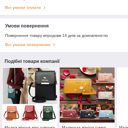
Всі умови оплати
Умови повернення
Повернення товару впродовж 14 днів за домовленістю
Всі умови повернення
Подібні товари компанії
Модна жіноча міні сумочка
Маленька жіноча сумка
Мале