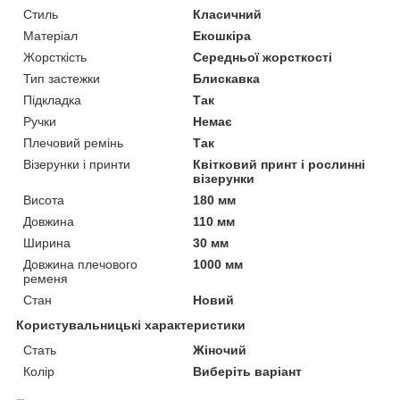
Стиль
Класичний
Матеріал
Екошкіра
Жорсткість
Середньої жорсткості
Тип застежки
Блискавка
Підкладка
Так
Ручки
Немає
Плечовий ремінь
Так
Візерунки і принти
Квітковий принт і рослинні
візерунки
Висота
180 мм
Довжина
110 мм
Ширина
30 мм
Довжина плечового
1000 мм
ременя
Стан
Новий
Користувальницькі характеристики
Стать
Жіночий
Колір
Виберіть варіант