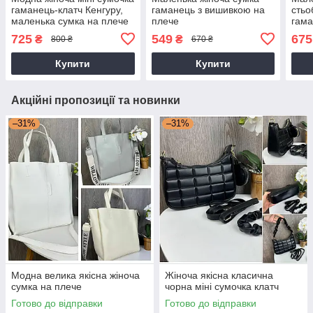
гаманець-клатч Кенгуру,
гаманець з вишивкою на
стьо
маленька сумка на плече
плече
гама
для дівчини
ланц
725
549
675
₴
₴
800 ₴
670 ₴
Купити
Купити
Акційні пропозиції та новинки
–31%
–31%
Модна велика якісна жіноча
Жіноча якісна класична
сумка на плече
чорна міні сумочка клатч
Готово до відправки
Готово до відправки