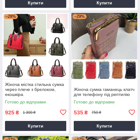
Купити
Купити
–29%
–29%
Жіноча містка стильна сумка
через плече з брелоком,
Жіноча сумка гаманець клатч
екошкіра.
для телефону під рептилію
Готово до відправки
Готово до відправки
925
535
₴
₴
1 300 ₴
750 ₴
Купити
Купити
–27%
–27%