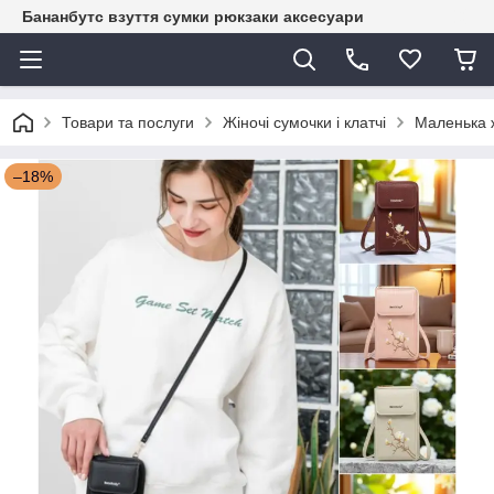
Бананбутс взуття сумки рюкзаки аксесуари
Товари та послуги
Жіночі сумочки і клатчі
Маленька ж
–18%