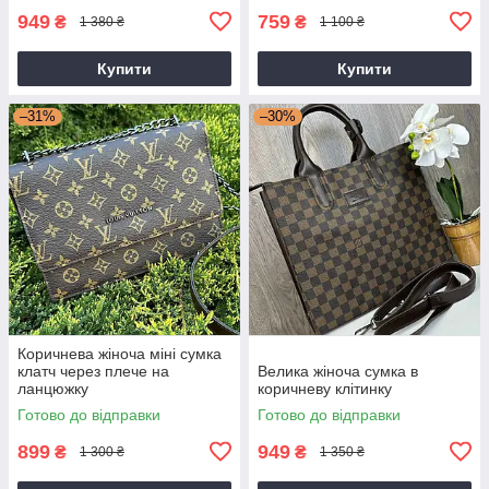
949
759
₴
₴
1 380 ₴
1 100 ₴
Купити
Купити
–31%
–30%
Коричнева жіноча міні сумка
клатч через плече на
Велика жіноча сумка в
ланцюжку
коричневу клітинку
Готово до відправки
Готово до відправки
899
949
₴
₴
1 300 ₴
1 350 ₴