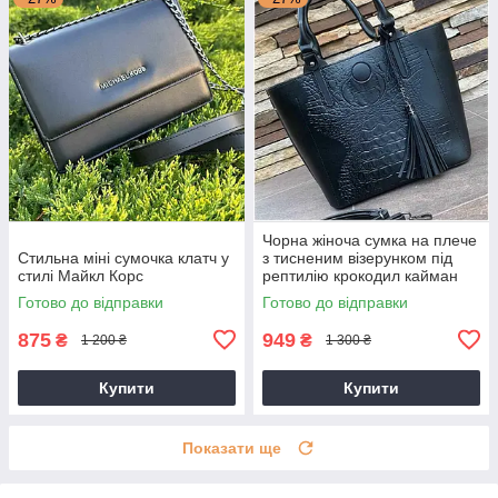
Чорна жіноча сумка на плече
Стильна міні сумочка клатч у
з тисненим візерунком під
стилі Майкл Корс
рептилію крокодил кайман
Готово до відправки
Готово до відправки
875
949
₴
₴
1 200 ₴
1 300 ₴
Купити
Купити
Показати ще